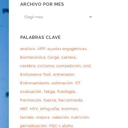
ARCHIVO POR MES
Archivo
por
mes
PALABRAS CLAVE
análisis
APP
ayudas ergogénicas
biomecánica
Carga
carrera
cerebro
ciclismo
competición
crol
Endurance Tool
entrenador
Entrenamiento
estimación
ET
evaluación
fatiga
fisiología
Formación
fuerza
herramienta
HIIT
HRV
infografía
Ironman
lactato
mejora
natación
nutrición
periodización
PGC-1 alpha