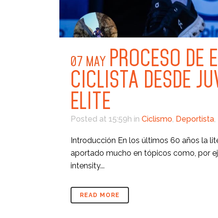
PROCESO DE 
07 MAY
CICLISTA DESDE J
ELITE
Posted at 15:59h
in
Ciclismo
,
Deportista
,
Introducción En los últimos 60 años la lit
aportado mucho en tópicos como, por ejem
intensity...
READ MORE