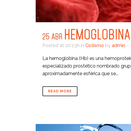
HEMOGLOBINA
25 ABR
Posted at 20:23h
in
Ciclismo
by
admin
La hemoglobina (Hb) es una hemoproteina,
especializado prostético nombrado gru
aproximadamente esférica que se...
READ MORE