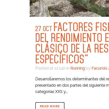
FACTORES FIS
27 OCT
DEL RENDIMIENTO 
CLÁSICO DE LA RE
ESPECÍFICOS”
Posted at 11:14h
in
Running
by
Facundo
Desarrollaremos los determinantes del ren
presentado en dos partes del siguiente mod
categorías XXS y...
READ MORE