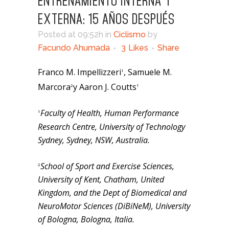
ENTRENAMIENTO INTERNA Y
EXTERNA: 15 AÑOS DESPUÉS
Posted at 09:52h
in
Ciclismo
by
Facundo Ahumada
3
Likes
Share
Franco M. Impellizzeri
, Samuele M.
1
Marcora
y Aaron J. Coutts
2
1
Faculty of Health, Human Performance
1
Research Centre, University of Technology
Sydney, Sydney, NSW, Australia.
School of Sport and Exercise Sciences,
2
University of Kent, Chatham, United
Kingdom, and the Dept of Biomedical and
NeuroMotor Sciences (DiBiNeM), University
of Bologna, Bologna, Italia.