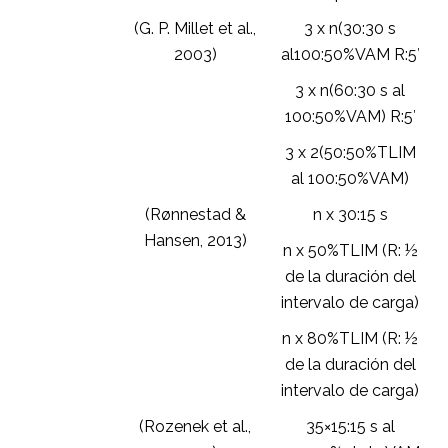
(G. P. Millet et al.,
3 x n(30:30 s
2003)
al100:50%VAM R:5′
3 x n(60:30 s al
100:50%VAM) R:5′
3 x 2(50:50%TLIM
al 100:50%VAM)
(Rønnestad &
n x 30:15 s
Hansen, 2013)
n x 50%TLIM (R: ½
de la duración del
intervalo de carga)
n x 80%TLIM (R: ½
de la duración del
intervalo de carga)
(Rozenek et al.,
35×15:15 s al