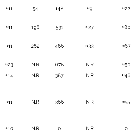
≈11
54
148
≈9
≈22
≈11
196
531
≈27
≈80
≈11
282
486
≈33
≈67
≈23
N.R
678
N.R
≈50
≈14
N.R
387
N.R
≈46
≈11
N.R
366
N.R
≈55
≈10
N.R
0
N.R
0