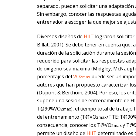
separado, pueden solicitar una adaptación 
Sin embargo, conocer las respuestas agudas
entrenador a escoger la que mejor se ajust
Diversos diseños de
HIIT
lograron solicitar
Billat, 2001). Se debe tener en cuenta que,
duración de la solicitación durante la ses
requerido para solicitar las respuestas ada
de oxígeno sea máxima (Midgley, McNaughton
porcentajes del
VO
puede ser un import
2max
autores que han propuesto caracterizar los
(Dupont & Berthoin, 2004). Por eso, los cri
supone una sesión de entrenamiento de HI
T@90%VO
), el tiempo total de trabajo
2max
del entrenamiento (T@VO
/TTE; T@90
2max
consecuencia, conocer los T@VO
y T@
2max
permite un diseño de
HIIT
determinado es d