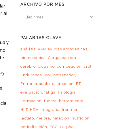
ARCHIVO POR MES
ar.
r al
Archivo
por
mes
PALABRAS CLAVE
ud y
imo
análisis
APP
ayudas ergogénicas
te
biomecánica
Carga
carrera
cerebro
ciclismo
competición
crol
hay
Endurance Tool
entrenador
Entrenamiento
estimación
ET
ue
evaluación
fatiga
fisiología
Formación
fuerza
herramienta
ncia
HIIT
HRV
infografía
Ironman
lactato
mejora
natación
nutrición
periodización
PGC-1 alpha