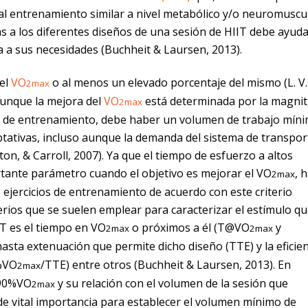
al entrenamiento similar a nivel metabólico y/o neuromuscul
 a los diferentes diseños de una sesión de HIIT debe ayuda
a a sus necesidades (Buchheit & Laursen, 2013).
 el
VO
o al menos un elevado porcentaje del mismo (L. V.
2max
 aunque la mejora del
VO
está determinada por la magnit
2max
ión de entrenamiento, debe haber un volumen de trabajo mín
ptativas, incluso aunque la demanda del sistema de transpor
, & Carroll, 2007). Ya que el tiempo de esfuerzo a altos
ante parámetro cuando el objetivo es mejorar el VO
, 
2max
 ejercicios de entrenamiento de acuerdo con este criterio
terios que se suelen emplear para caracterizar el estímulo q
T es el tiempo en VO
o próximos a él (T@VO
y
2max
2max
 hasta extenuación que permite dicho diseño (TTE) y la eficie
%VO
/TTE) entre otros (Buchheit & Laursen, 2013). En
2max
90%VO
y su relación con el volumen de la sesión que
2max
e vital importancia para establecer el volumen mínimo de