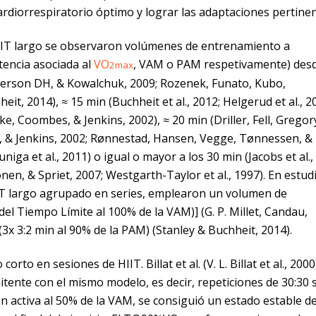
rdiorrespiratorio óptimo y lograr las adaptaciones pertinen
IIT largo se observaron volúmenes de entrenamiento a
tencia asociada al
VO
, VAM o PAM respetivamente) des
2max
aterson DH, & Kowalchuk, 2009; Rozenek, Funato, Kubo,
t, 2014), ≈ 15 min (Buchheit et al., 2012; Helgerud et al., 2
ake, Coombes, & Jenkins, 2002), ≈ 20 min (Driller, Fell, Gregor
d, & Jenkins, 2002; Rønnestad, Hansen, Vegge, Tønnessen, &
uniga et al., 2011) o igual o mayor a los 30 min (Jacobs et al.,
en, & Spriet, 2007; Westgarth-Taylor et al., 1997). En estud
IIT largo agrupado en series, emplearon un volumen de
el Tiempo Límite al 100% de la VAM)] (G. P. Millet, Candau,
 (3x 3:2 min al 90% de la PAM) (Stanley & Buchheit, 2014).
to en sesiones de HIIT. Billat et al. (V. L. Billat et al., 2000
tente con el mismo modelo, es decir, repeticiones de 30:30 s
 activa al 50% de la VAM, se consiguió un estado estable de