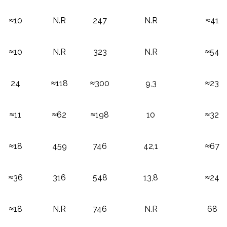
≈10
N.R
247
N.R
≈41
≈10
N.R
323
N.R
≈54
24
≈118
≈300
9,3
≈23
≈11
≈62
≈198
10
≈32
≈18
459
746
42,1
≈67
≈36
316
548
13,8
≈24
≈18
N.R
746
N.R
68