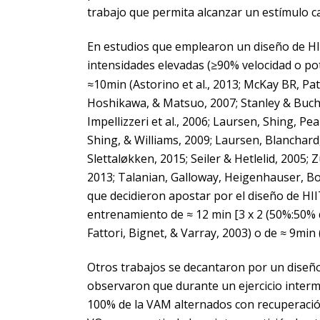
trabajo que permita alcanzar un estímulo ca
En estudios que emplearon un diseño de H
intensidades elevadas (≥90% velocidad o po
≈10min (Astorino et al., 2013; McKay BR, P
Hoshikawa, & Matsuo, 2007; Stanley & Buchhei
Impellizzeri et al., 2006; Laursen, Shing, Pe
Shing, & Williams, 2009; Laursen, Blanchar
Slettaløkken, 2015; Seiler & Hetlelid, 2005; Z
2013; Talanian, Galloway, Heigenhauser, Bon
que decidieron apostar por el diseño de H
entrenamiento de ≈ 12 min [3 x 2 (50%:50% d
Fattori, Bignet, & Varray, 2003) o de ≈ 9min
Otros trabajos se decantaron por un diseño cor
observaron que durante un ejercicio intermi
100% de la VAM alternados con recuperación