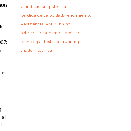
tes.
planificación
potencia
pérdida de velocidad
rendimiento
Resistencia
RM
running
de
sobreentrenamiento
tapering
007;
tecnología
test
trail running
y,
triatlon
técnica
ios
)
 al
l