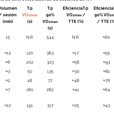
Volumen
T@
T@
EficienciaT@
Eficienci
/ sesión
VO
90%
VO
/
90% VO
2max
2max
2
(min)
(s)
VO
TTE (%)
/ TTE (%
2max
(s)
15
N.R.
544
N.R.
≈60
≈12
120
383
≈17
≈55
≈6
202
323
≈58
≈93
≈3
50
135
≈30
≈81
≈2
48
77
≈48
≈76
≈7
180
282
≈41
≈64
≈12
191
317
≈25
≈43