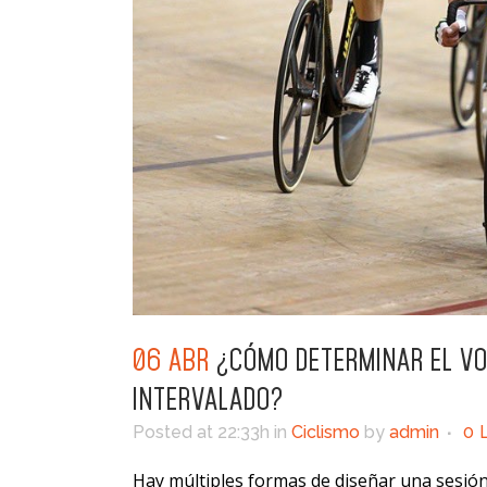
06 ABR
¿CÓMO DETERMINAR EL VO
INTERVALADO?
Posted at 22:33h
in
Ciclismo
by
admin
0
Hay múltiples formas de diseñar una sesió