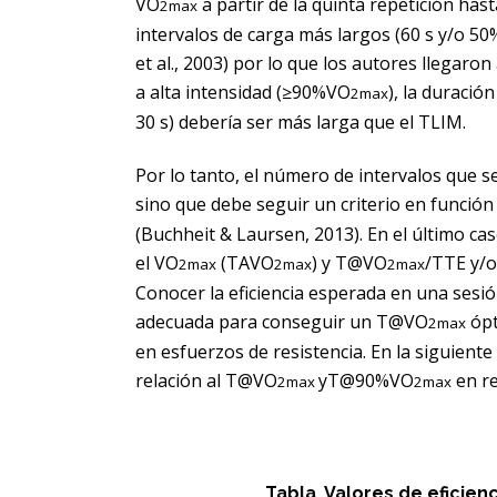
VO
a partir de la quinta repetición hast
2max
intervalos de carga más largos (60 s y/o 50%
et al., 2003) por lo que los autores llegaro
a alta intensidad (≥90%VO
), la duració
2max
30 s) debería ser más larga que el TLIM.
Por lo tanto, el número de intervalos que s
sino que debe seguir un criterio en función 
(Buchheit & Laursen, 2013). En el último ca
el VO
(TAVO
) y T@VO
/TTE y/
2max
2max
2max
Conocer la eficiencia esperada en una sesi
adecuada para conseguir un T@VO
ópt
2max
en esfuerzos de resistencia. En la siguient
relación al T@VO
yT@90%VO
en re
2max
2max
Tabla. Valores de eficien