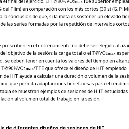
a el final del ejercicio. El T@90%VO
fue superior emplea
2max
 del Tlim) en comparación con los más cortos (30 s) (G. P. Mi
n a la conclusión de que, si la meta es sostener un elevado ti
n de las series formadas por la repetición de intervalos cortos
e prescriben en el entrenamiento no debe ser elegido al azar
del objetivo de la sesión: la carga total o el T@VO
esper
2max
so, se deben tener en cuenta los valores del tiempo en alcan
o T@90%VO
/TTE que ofrece el diseño de HIT empleado.
2max
ón de HIT ayuda a calcular una duración o volumen de la ses
imo que permita adaptaciones beneficiosas para el rendimi
e tabla se muestran ejemplos de sesiones de HIIT estudiadas
lación al volumen total de trabajo en la sesión.
cia de diferentes diseños de sesiones de HIT