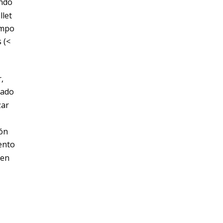
ndo
llet
empo
 (<
,
ado
zar
ión
ento
 en