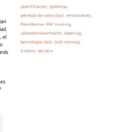
planificación
potencia
pérdida de velocidad
rendimiento
lan
Resistencia
RM
running
dad
sobreentrenamiento
tapering
, el
tecnología
test
trail running
ro
triatlon
técnica
ards
des
7