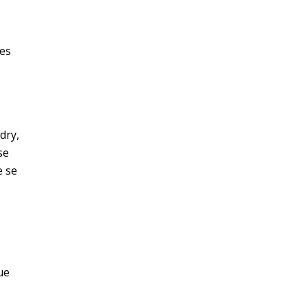
les
dry,
se
e se
ue