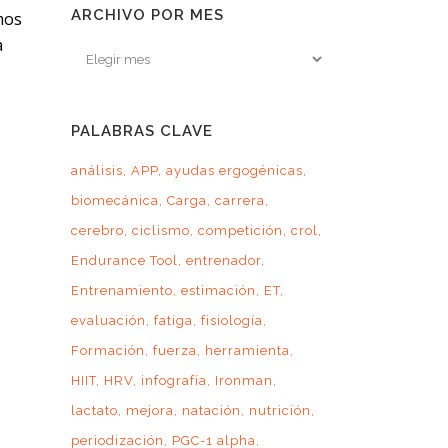
ARCHIVO POR MES
mos
a
Archivo
por
mes
PALABRAS CLAVE
análisis
APP
ayudas ergogénicas
biomecánica
Carga
carrera
cerebro
ciclismo
competición
crol
Endurance Tool
entrenador
Entrenamiento
estimación
ET
evaluación
fatiga
fisiología
Formación
fuerza
herramienta
HIIT
HRV
infografía
Ironman
lactato
mejora
natación
nutrición
periodización
PGC-1 alpha