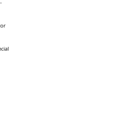
-
tor
cial