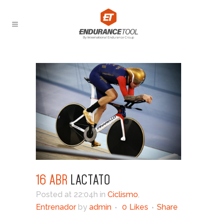
16 ABR
LACTATO
Posted at 22:04h
in
Ciclismo
,
Entrenador
by
admin
0
Likes
Share