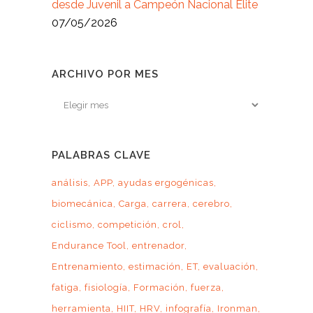
desde Juvenil a Campeón Nacional Elite
07/05/2026
ARCHIVO POR MES
Archivo
por
mes
PALABRAS CLAVE
análisis
APP
ayudas ergogénicas
biomecánica
Carga
carrera
cerebro
ciclismo
competición
crol
Endurance Tool
entrenador
Entrenamiento
estimación
ET
evaluación
fatiga
fisiología
Formación
fuerza
herramienta
HIIT
HRV
infografía
Ironman