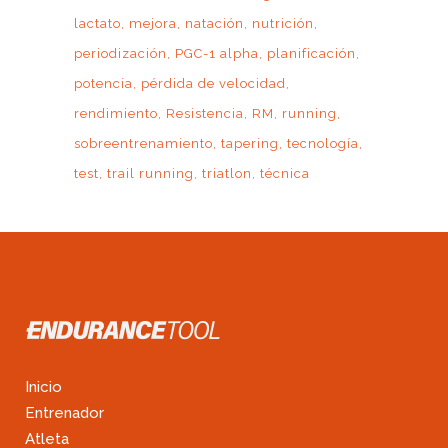
lactato
mejora
natación
nutrición
periodización
PGC-1 alpha
planificación
potencia
pérdida de velocidad
rendimiento
Resistencia
RM
running
sobreentrenamiento
tapering
tecnología
test
trail running
triatlon
técnica
Inicio
Entrenador
Atleta