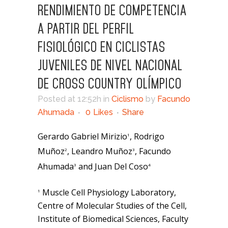
RENDIMIENTO DE COMPETENCIA
A PARTIR DEL PERFIL
FISIOLÓGICO EN CICLISTAS
JUVENILES DE NIVEL NACIONAL
DE CROSS COUNTRY OLÍMPICO
Posted at 12:52h
in
Ciclismo
by
Facundo
Ahumada
0
Likes
Share
Gerardo Gabriel Mirizio
, Rodrigo
1
Muñoz
, Leandro Muñoz
, Facundo
2
3
Ahumada
and Juan Del Coso
3
4
Muscle Cell Physiology Laboratory,
1
Centre of Molecular Studies of the Cell,
Institute of Biomedical Sciences, Faculty