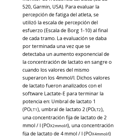
520, Garmin, USA). Para evaluar la
percepción de fatiga del atleta, se
utilizó la escala de percepción del
esfuerzo (Escala de Borg 1-10) al final
de cada tramo. La evaluación se daba
por terminada una vez que se
detectaba un aumento exponencial de
la concentración de lactato en sangre o
cuando los valores del mismo
superaron los 4mmol/l. Dichos valores
de lactato fueron analizados con el
software Lactate-E para terminar la
potencia en: Umbral de lactato 1
(PO
), umbral de lactato 2 (PO
),
LT1
LT2
una concentración fija de lactato de 2
mmol / l (PO
), una concentración
X2mmol/l
fija de lactato de 4 mmol / l (PO
)
X4mmol/l